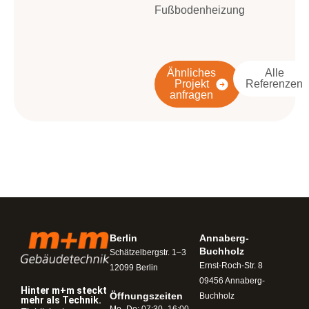
Fußbodenheizung
Ähnliches
Alle
Projekt
Referenzen
anfragen
Berlin
Annaberg-
Buchholz
Schätzelbergstr. 1–3
Ernst-Roch-Str. 8
12099 Berlin
09456 Annaberg-
Hinter m+m steckt
Öffnungszeiten​
Buchholz
mehr als Technik.
Mo–Do: 07:30–16:00