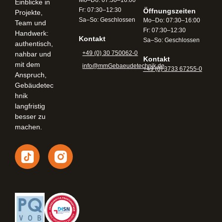
Einblicke in
Fr: 07:30–12:30
Öffnungszeiten​
Projekte,
Sa–So: Geschlossen
Mo–Do: 07:30–16:00
Team und
Fr: 07:30–12:30
Handwerk:
Kontakt
Sa–So: Geschlossen
authentisch,
+49 (0) 30 750062-0
nahbar und
Kontakt
mit dem
info@mmGebaeudetechnik.de
+49 (0) 3733 67255-0
Anspruch,
Gebäudetec
hnik
langfristig
besser zu
machen.