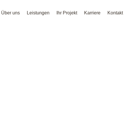
Über uns
Leistungen
Ihr Projekt
Karriere
Kontakt
le, Druckerei
nlage,
5MW