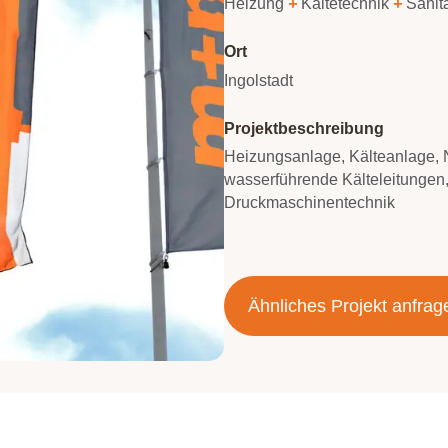
Heizung
+
Kältetechnik
+
Sanit
Ort
Ingolstadt
Projektbeschreibung
Heizungsanlage, Kälteanlage, N
wasserführende Kälteleitungen,
Druckmaschinentechnik
Ähnliches Projekt anfrag